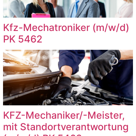
Kfz-Mechatroniker (m/w/d)
PK 5462
KFZ-Mechaniker/-Meister,
mit Standortverantwortung