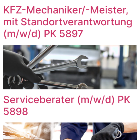
KFZ-Mechaniker/-Meister,
mit Standortverantwortung
(m/w/d) PK 5897
Serviceberater (m/w/d) PK
5898