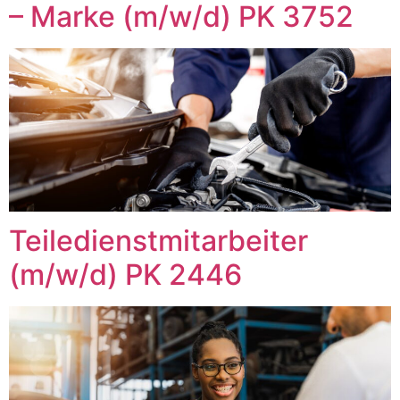
– Marke (m/w/d) PK 3752
Teiledienstmitarbeiter
(m/w/d) PK 2446