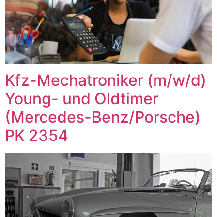
Kfz-Mechatroniker (m/w/d)
Young- und Oldtimer
(Mercedes-Benz/Porsche)
PK 2354