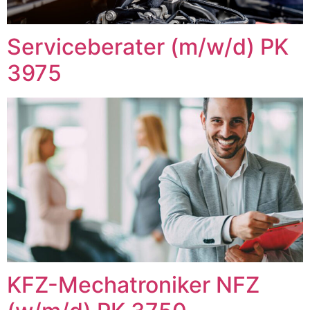
Serviceberater (m/w/d) PK
3975
KFZ-Mechatroniker NFZ