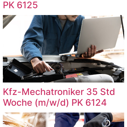
PK 6125
Kfz-Mechatroniker 35 Std
Woche (m/w/d) PK 6124