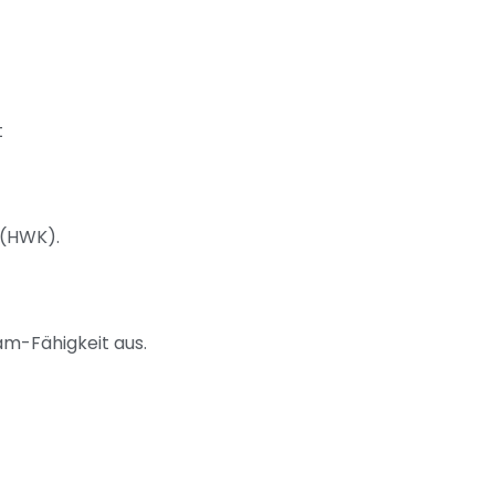
t
 (HWK).
am-Fähigkeit aus.