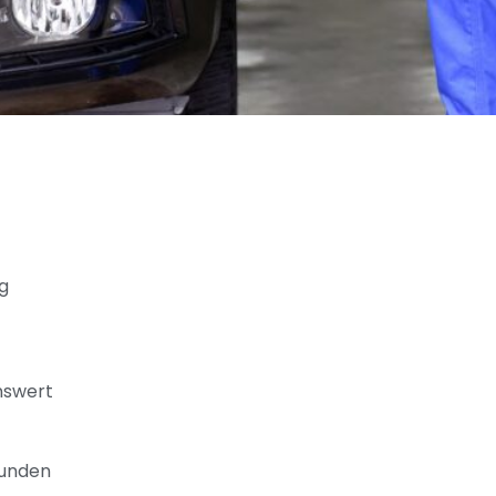
g
nswert
Kunden