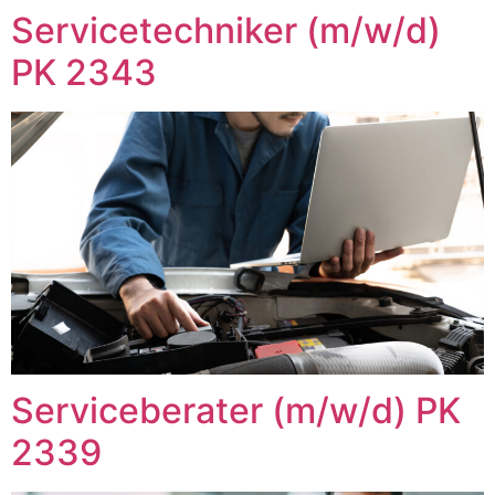
Servicetechniker (m/w/d)
PK 2343
Serviceberater (m/w/d) PK
2339