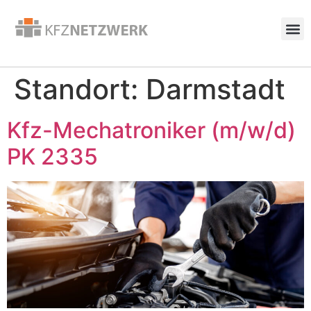
Standort:
Darmstadt
Kfz-Mechatroniker (m/w/d)
PK 2335