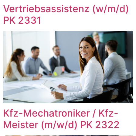
Vertriebsassistenz (w/m/d)
PK 2331
Kfz-Mechatroniker / Kfz-
Meister (m/w/d) PK 2322