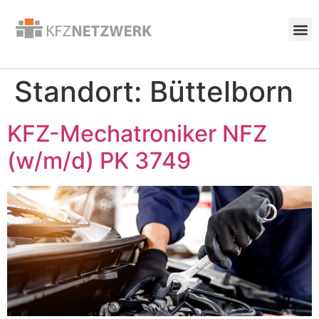
Standort:
Büttelborn
KFZ-Mechatroniker NFZ
(w/m/d) PK 3749