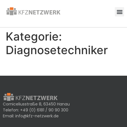
Kategorie:
Diagnosetechniker
Corniceliusstraße 8, 63450 Hanau
Telefon:
+49 (0) 6181 / 90 90 300
Email:
info@kfz-netzwerk.de